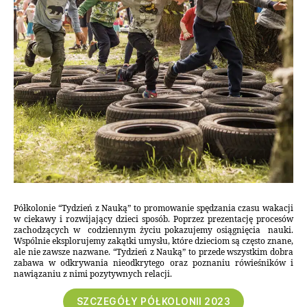
Półkolonie “Tydzień z Nauką” to promowanie spędzania czasu wakacji
w ciekawy i rozwijający dzieci sposób. Poprzez prezentację procesów
zachodzących w codziennym życiu pokazujemy osiągnięcia nauki.
Wspólnie eksplorujemy zakątki umysłu, które dzieciom są często znane,
ale nie zawsze nazwane. “Tydzień z Nauką” to przede wszystkim dobra
zabawa w odkrywania nieodkrytego oraz poznaniu rówieśników i
nawiązaniu z nimi pozytywnych relacji.
SZCZEGÓŁY PÓŁKOLONII 2023