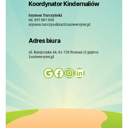
Koordynator Kindernaliów
Szymon Turczyński
tel. 697 007 058
szymon.turczynski(at)1uniwersytet.pl
Adres biura
ul. Ratajczaka 44, 61-728 Poznań (3 piętro)
1uniwersytet.pl
Google
Facebook
Instagram
LinkedIn